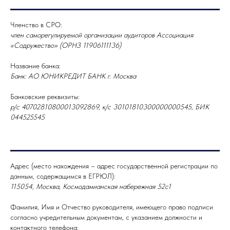
+7 (495) 755-65-56
Членство в СРО:
член саморегулируемой организации аудиторов Ассоциация
РАСКРЫТИЕ ИНФОРМАЦИИ
«Содружество» (ОРНЗ 11906111136)
СООБЩЕНИЯ О ФАКТАХ ИЗМЕНЕНИЯ СВЕДЕНИЙ
Название банка:
КОНТАКТЫ
Банк: АО ЮНИКРЕДИТ БАНК г. Москва
Политика конфиденциальности
© 2026 КСК АУДИТ
Банковские реквизиты:
р/с 40702810800013092869, к/с 30101810300000000545, БИК
044525545
Адрес (место нахождения – адрес государственной регистрации по
данным, содержащимся в ЕГРЮЛ):
115054, Москва, Космодамианская набережная 52с1
Фамилия, Имя и Отчество руководителя, имеющего право подписи
согласно учредительным документам, с указанием должности и
контактного телефона: