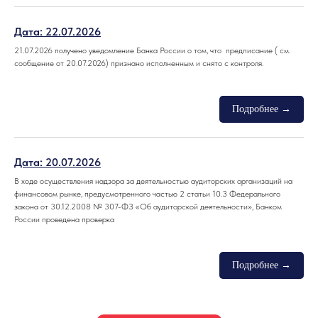
Дата: 22.07.2026
21.07.2026 получено уведомление Банка России о том, что предписание ( см.
сообщение от 20.07.2026) признано исполненным и снято с контроля.
Дата: 20.07.2026
В ходе осуществления надзора за деятельностью аудиторских организаций на
финансовом рынке, предусмотренного частью 2 статьи 10.3 Федерального
закона от 30.12.2008 № 307-ФЗ «Об аудиторской деятельности», Банком
России проведена проверка