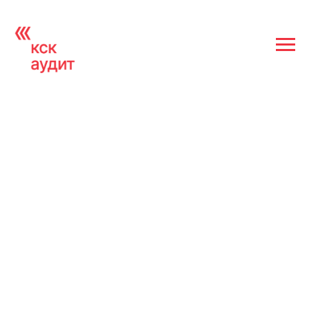
Отчет аудиторской организации
ООО «КСК АУДИТ»
в соответствии с Указанием ЦБ РФ
за 2023 год