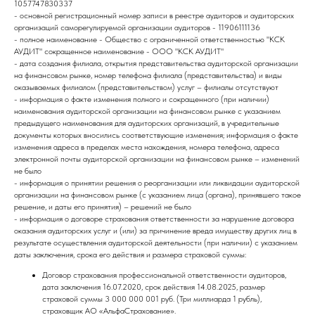
1057747830337
- основной регистрационный номер записи в реестре аудиторов и аудиторских
организаций саморегулируемой организации аудиторов - 11906111136
- полное наименование - Общество с ограниченной ответственностью "КСК
АУДИТ" сокращенное наименование - ООО "КСК АУДИТ"
- дата создания филиала, открытия представительства аудиторской организации
на финансовом рынке, номер телефона филиала (представительства) и виды
оказываемых филиалом (представительством) услуг – филиалы отсутствуют
- информация о факте изменения полного и сокращенного (при наличии)
наименования аудиторской организации на финансовом рынке с указанием
предыдущего наименования для аудиторских организаций, в учредительные
документы которых вносились соответствующие изменения; информация о факте
изменения адреса в пределах места нахождения, номера телефона, адреса
электронной почты аудиторской организации на финансовом рынке – изменений
не было
- информация о принятии решения о реорганизации или ликвидации аудиторской
организации на финансовом рынке (с указанием лица (органа), принявшего такое
решение, и даты его принятия) – решений не было
- информация о договоре страхования ответственности за нарушение договора
оказания аудиторских услуг и (или) за причинение вреда имуществу других лиц в
результате осуществления аудиторской деятельности (при наличии) с указанием
даты заключения, срока его действия и размера страховой суммы:
Договор страхования профессиональной ответственности аудиторов,
дата заключения 16.07.2020, срок действия 14.08.2025, размер
страховой суммы 3 000 000 001 руб. (Три миллиарда 1 рубль),
страховщик АО «АльфаСтрахование».