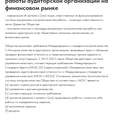
работы аудиторской организации на
финансовом рынке
- информация об органах и (или) лицах, ответственных за функционирование
системы внутреннего контроля качества работы – конечную ответственность
несет Директор Общества
- описание политики и процедур внутреннего контроля качества работы при
оказании аудиторских услуг общественно значимым организациям на
финансовом рынке.
Общество выполняет требования Международного стандарта контроля качества
1 «Контроль качества в аудиторских организациях, проводящих аудит и обзорные
проверки финансовой отчетности, а также выполняющих прочие задания по
оказанию сопутствующих. C 06.12.2023 года в Обществе действует система
управления качеством, соответствующая требованиям Международного
Стандарта Аудита (МСА) 220 (пересмотренный) «Управление качеством при
проведении аудита финансовой отчетности» и Международных стандартов
управления качеством (МСК1 и МСК2). Основными элементами (компонентами)
системы контроля качества Общества» в соответствии с МСК 1 являются:
(a) процесс оценки рисков в аудиторской организации;
(b) управление и высшее руководство;
(c) соответствующие этические требования;
(d) принятие решения о начале и (или) продолжении работы с клиентом либо
работы по определенному заданию;
(e) выполнение задания;
(f) ресурсы;