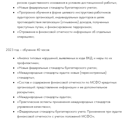
рисков существенного искажения в условиях дистанционной работы»;
«Новые федеральные стандарты бухгалтерского учета»;
«Программа обучения в форме целевого инструктажа работников
аудиторских организаций, индивидуальных аудиторов в целях
противодействия легализации (отмыванию) доходов, полученных
преступным путем, и финансированию терроризма»;
«Отражение в финансовой отчетности информации об отдельных
операциях»;
2023 год – обучение 40 часов:
«Анализ типовых нарушений, выявляемых в ходе ВКД, и меры по их
профилактике»;
«Новые федеральные стандарты бухгалтерского учета»;
«Международные стандарты аудита: новые (пересмотренные)
стандарты»;
«Состав и содержание финансовой отчетности по МСФО кредитных
организаций: представление информации и ее дополнительное
раскрытие»;
«Международные стандарты аудита»;
«Практические аспекты применения международных стандартов
управления качеством»;
«Федеральные стандарты бухгалтерского учета. Применение при аудите
финансовой отчетности с учетом положений МСФО»;