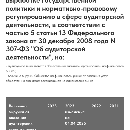
выработке государственной
политики и нормативно-правовому
+7 (495) 755-65-56
регулированию в сфере аудиторской
деятельности, в соответствии с
РАСКРЫТИЕ ИНФОРМАЦИИ
частью 5 статьи 13 Федерального
СООБЩЕНИЯ О ФАКТАХ ИЗМЕНЕНИЯ СВЕДЕНИЙ
закона от 30 декабря 2008 года N
КОНТАКТЫ
307-ФЗ "Об аудиторской
Политика конфиденциальности
© 2026 КСК АУДИТ
деятельности", на:
- аудируемое лицо является общественно значимой организацией на финансовом
рынке ;
- величина выручки Общества на финансовом рынке от оказания услуг
общественно значимым организациям на финансовом рынке
Величина
2023
2023
2022
2021
выручки от
изменение
оказания
на
аудиторских
04.04.2025
услуг и прочих