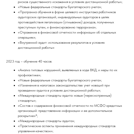
рисков существенного искажения в условиях дистанционной работы»;
«Новые федеральные стандарты бухгалтерского учета»;
«Программа обучения в форме целевого инструктажа работников
аудиторских организаций, индивидуальных аудиторов в целях
противодействия легализации (отмыванию) доходов, полученных
преступным путем, и финансированию терроризма»;
«Отражение в финансовой отчетности информации об отдельных
операциях»;
«Внутренний аудит: использование результатов в условиях
дистанционной работы»
2023 год – обучение 40 часов:
«Анализ типовых нарушений, выявляемых в ходе ВКД, и меры по их
профилактике»;
«Новые федеральные стандарты бухгалтерского учета»;
«Изменения в налоговом законодательстве: учет новаций при
проведении аудита в условиях дистанционной работы»;
«Международные стандарты аудита: новые (пересмотренные)
стандарты»;
«Состав и содержание финансовой отчетности по МСФО кредитных
организаций: представление информации и ее дополнительное
раскрытие»*;
«Международные стандарты аудита»;
«Практические аспекты применения международных стандартов
управления качеством»;