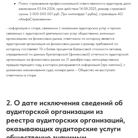
Полис страхования профессиональной ответственности аудиторов, дата
заключения 05.04.2024, срок действия 14.08.2025, размер страховой
суммы 3 000 000 001 руб. (Три миллиарда 1 рубль), страховщик АО
«АльфаСтрахование».
- информация о споре, связанном с оказанием аудиторских услуг и прочих
связанных с аудиторской деятельностью услуг общественно значимым
организациям на финансовом рынке, ответчиком по которому является
аудиторская организация на финансовом рынке и размер требований по
которому составляет 10 и более процентов балансовой стоимости активов,
определенной по данным бухгалтерской (финансовой) отчетности аудиторской
организации на финансовом рынке на 31 декабря года, непосредственно
предшествующего году, в котором раскрывается информация (при наличии), с
указанием наименования суда, номера дела – Общество не выступало
ответчиком в споре
2. О дате исключения сведений об
аудиторской организации из
реестра аудиторских организаций,
оказывающих аудиторские услуги
общественно значимым