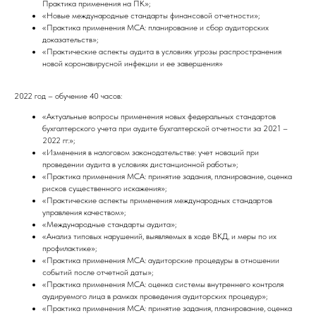
Практика применения на ПК»;
«Новые международные стандарты финансовой отчетности»;
«Практика применения МСА: планирование и сбор аудиторских
доказательств»;
«Практические аспекты аудита в условиях угрозы распространения
новой коронавирусной инфекции и ее завершения»
2022 год – обучение 40 часов:
«Актуальные вопросы применения новых федеральных стандартов
бухгалтерского учета при аудите бухгалтерской отчетности за 2021 –
2022 гг.»;
«Изменения в налоговом законодательстве: учет новаций при
проведении аудита в условиях дистанционной работы»;
«Практика применения МСА: принятие задания, планирование, оценка
рисков существенного искажения»;
«Практические аспекты применения международных стандартов
управления качеством»;
«Международные стандарты аудита»;
«Анализ типовых нарушений, выявляемых в ходе ВКД, и меры по их
профилактике»;
«Практика применения МСА: аудиторские процедуры в отношении
событий после отчетной даты»;
«Практика применения МСА: оценка системы внутреннего контроля
аудируемого лица в рамках проведения аудиторских процедур»;
«Практика применения МСА: принятие задания, планирование, оценка