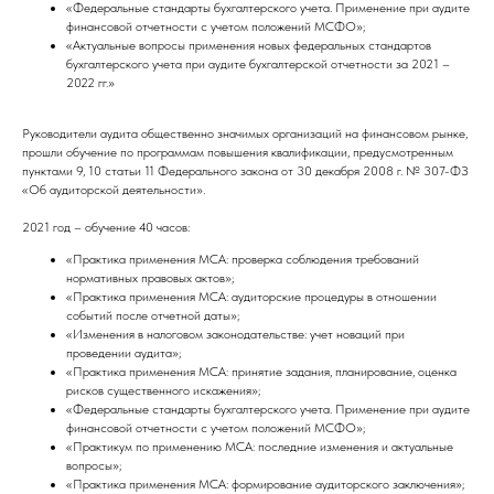
«Федеральные стандарты бухгалтерского учета. Применение при аудите
финансовой отчетности с учетом положений МСФО»;
«Актуальные вопросы применения новых федеральных стандартов
бухгалтерского учета при аудите бухгалтерской отчетности за 2021 –
2022 гг.»
Руководители аудита общественно значимых организаций на финансовом рынке,
прошли обучение по программам повышения квалификации, предусмотренным
пунктами 9, 10 статьи 11 Федерального закона от 30 декабря 2008 г. № 307-ФЗ
«Об аудиторской деятельности».
2021 год – обучение 40 часов:
«Практика применения МСА: проверка соблюдения требований
нормативных правовых актов»;
«Практика применения МСА: аудиторские процедуры в отношении
событий после отчетной даты»;
«Изменения в налоговом законодательстве: учет новаций при
проведении аудита»;
«Практика применения МСА: принятие задания, планирование, оценка
рисков существенного искажения»;
«Федеральные стандарты бухгалтерского учета. Применение при аудите
финансовой отчетности с учетом положений МСФО»;
«Практикум по применению МСА: последние изменения и актуальные
вопросы»;
«Практика применения МСА: формирование аудиторского заключения»;