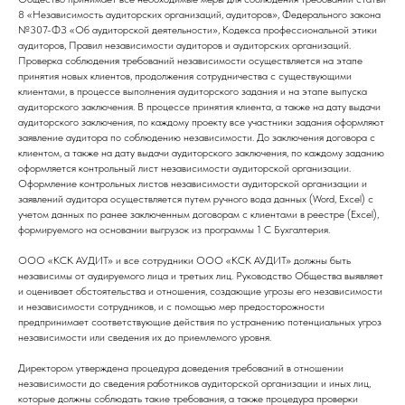
8 «Независимость аудиторских организаций, аудиторов», Федерального закона
№307-ФЗ «Об аудиторской деятельности», Кодекса профессиональной этики
аудиторов, Правил независимости аудиторов и аудиторских организаций.
Проверка соблюдения требований независимости осуществляется на этапе
принятия новых клиентов, продолжения сотрудничества с существующими
клиентами, в процессе выполнения аудиторского задания и на этапе выпуска
аудиторского заключения. В процессе принятия клиента, а также на дату выдачи
аудиторского заключения, по каждому проекту все участники задания оформляют
заявление аудитора по соблюдению независимости. До заключения договора с
клиентом, а также на дату выдачи аудиторского заключения, по каждому заданию
оформляется контрольный лист независимости аудиторской организации.
Оформление контрольных листов независимости аудиторской организации и
заявлений аудитора осуществляется путем ручного вода данных (Word, Excel) с
учетом данных по ранее заключенным договорам c клиентами в реестре (Еxcel),
формируемого на основании выгрузок из программы 1 С Бухгалтерия.
ООО «КСК АУДИТ» и все сотрудники ООО «КСК АУДИТ» должны быть
независимы от аудируемого лица и третьих лиц. Руководство Общества выявляет
и оценивает обстоятельства и отношения, создающие угрозы его независимости
и независимости сотрудников, и с помощью мер предосторожности
предпринимает соответствующие действия по устранению потенциальных угроз
независимости или сведения их до приемлемого уровня.
Директором утверждена процедура доведения требований в отношении
независимости до сведения работников аудиторской организации и иных лиц,
которые должны соблюдать такие требования, а также процедура проверки