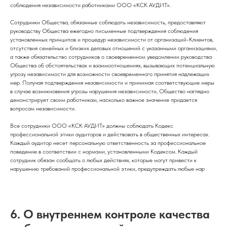
соблюдения независимости работниками ООО «КСК АУДИТ».
Сотрудники Общества, обязанные соблюдать независимость, предоставляют
руководству Общества ежегодно письменные подтверждения соблюдения
установленных принципов и процедур независимости от организаций-Клиентов,
отсутствия семейных и близких деловых отношений с указанными организациями,
а также обязательство сотрудников о своевременном уведомлении руководства
Общества об обстоятельствах и взаимоотношениях, вызывающих потенциальную
угрозу независимости для возможности своевременного принятия надлежащих
мер. Получая подтверждения независимости и принимая соответствующие меры
в случае возникновения угрозы нарушения независимости, Общество наглядно
демонстрирует своим работникам, насколько важное значение придается
вопросам независимости.
Все сотрудники ООО «КСК АУДИТ» должны соблюдать Кодекс
профессиональной этики аудиторов и действовать в общественных интересах.
Каждый аудитор несет персональную ответственность за профессиональное
поведение в соответствии с нормами, установленными Кодексом. Каждый
сотрудник обязан сообщать о любых действиях, которые могут привести к
нарушению требований профессиональной этики, предупреждать любые нар
6. О внутреннем контроле качества