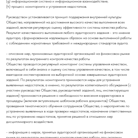
(g) информационная система и информационное взаимодействие;
(h) процесс мониторинга и устранения недостатков.
Руководством устанавливается принцип поддержания внутренней культуры
Общества, направленной на достижения высокого качества выполнения всех
заданий, включая регулярную оценку эффективности системы качества работы.
Результат качественного выполнения любого аудиторского задания - это мнение
аудитора, сформированное надлежащим образом на основе выполненной работы
с соблюдением нормативных требований и международных стандартов аудита.
- описание мер, принимаемых аудиторской организацией на финансовом рынке
по результатам внутреннего контроля качества работы
Общество проводится регулярный мониторинг системы управления качеством,
включающий в себя анализ и оценку системы управления качеством, в том числе
ежегодное инспектирование на выборочной основе завершенных аудиторских
заданий. По результатам мониторинга принимаются меры для устранения
выявленных недостатков, а именно, по результатам коллегиального обсуждения (с
участием руководства Общества, руководителей заданий, лиц, инспектирующих
задания) принимаются решения о необходимости внесения корректировок в
процедуры (включая актуализацию шаблонов рабочих документов) Общества,
проведения тематического обучения сотрудников Общества, о мероприятиях по
устранению выявленных в ходе проверки недостатков; назначение ответственных
лиц по устранению недостатков, принятие решений в отношении мер
дисциплинарного воздействия.
- информация о мерах, принятых аудиторской организацией на финансовом
рынке по результатам внутреннего контроля качества работы при оказании