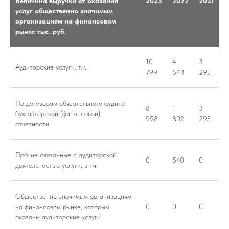
Величина выручки от оказания
2023
2022
2021
услуг общественно значимым
организациям на финансовом
рынке тыс. руб.
10
4
3
Аудиторские услуги, т.ч. :
799
544
295
По договорам обязательного аудита
8
1
3
бухгалтерской (финансовой)
998
802
295
отчетности
Прочие связанные с аудиторской
0
540
0
деятельностью услуги, в т.ч.
Общественно значимым организациям
на финансовом рынке, которым
0
0
0
оказаны аудиторские услуги