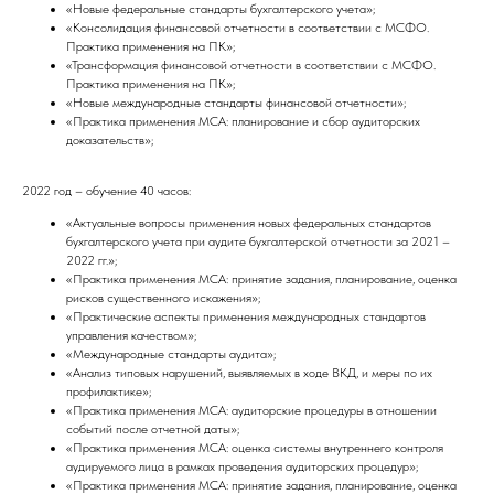
«Новые федеральные стандарты бухгалтерского учета»;
«Консолидация финансовой отчетности в соответствии с МСФО.
Практика применения на ПК»;
«Трансформация финансовой отчетности в соответствии с МСФО.
Практика применения на ПК»;
«Новые международные стандарты финансовой отчетности»;
«Практика применения МСА: планирование и сбор аудиторских
доказательств»;
2022 год – обучение 40 часов:
«Актуальные вопросы применения новых федеральных стандартов
бухгалтерского учета при аудите бухгалтерской отчетности за 2021 –
2022 гг.»;
«Практика применения МСА: принятие задания, планирование, оценка
рисков существенного искажения»;
«Практические аспекты применения международных стандартов
управления качеством»;
«Международные стандарты аудита»;
«Анализ типовых нарушений, выявляемых в ходе ВКД, и меры по их
профилактике»;
«Практика применения МСА: аудиторские процедуры в отношении
событий после отчетной даты»;
«Практика применения МСА: оценка системы внутреннего контроля
аудируемого лица в рамках проведения аудиторских процедур»;
«Практика применения МСА: принятие задания, планирование, оценка