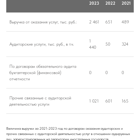
2023
2022
2021
Выручка от оказания услуг, тыс. руб.:
2 461
651
489
1
Аудиторские услуги, тыс. руб., в т.ч.
50
324
440
По договорам обязательного аудита
бухгалтерской (финансовой)
0
0
0
отчетности
Прочие связанные с аудиторской
1 021
601
165
деятельностью услуги
Величина выручки за 2021-2023 год по договорам оказания аудиторских и
прочих связанных с аудиторской деятельностью услуг в отношении аудируемых
лиц, зарегистрированных на территории иностранных государств