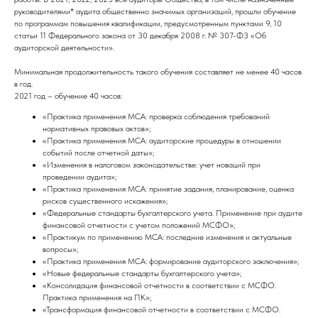
руководителями* аудита общественно значимых организаций, прошли обучение
по программам повышения квалификации, предусмотренным пунктами 9, 10
статьи 11 Федерального закона от 30 декабря 2008 г. № 307-ФЗ «Об
аудиторской деятельности».
Минимальная продолжительность такого обучения составляет не менее 40 часов
в год.
2021 год – обучение 40 часов:
«Практика применения МСА: проверка соблюдения требований
нормативных правовых актов»;
«Практика применения МСА: аудиторские процедуры в отношении
событий после отчетной даты»;
«Изменения в налоговом законодательстве: учет новаций при
проведении аудита»;
«Практика применения МСА: принятие задания, планирование, оценка
рисков существенного искажения»;
«Федеральные стандарты бухгалтерского учета. Применение при аудите
финансовой отчетности с учетом положений МСФО»;
«Практикум по применению МСА: последние изменения и актуальные
вопросы»;
«Практика применения МСА: формирование аудиторского заключения»;
«Новые федеральные стандарты бухгалтерского учета»;
«Консолидация финансовой отчетности в соответствии с МСФО.
Практика применения на ПК»;
«Трансформация финансовой отчетности в соответствии с МСФО.