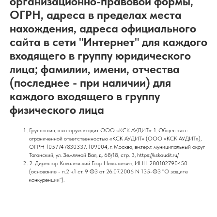
организационно-правовой формы,
ОГРН, адреса в пределах места
нахождения, адреса официального
сайта в сети "Интернет" для каждого
входящего в группу юридического
лица; фамилии, имени, отчества
(последнее - при наличии) для
каждого входящего в группу
физического лица
Группа лиц, в которую входит ООО «КСК АУДИТ»: 1. Общество с
ограниченной ответственностью «КСК АУДИТ» (ООО «КСК АУДИТ»),
ОГРН 1057747830337, 109004, г. Москва, вн.тер.г. муниципальный округ
Таганский, ул. Земляной Вал, д. 68/18, стр. 3, https://kskaudit.ru/
2. Директор Ковалевский Егор Николаевич, ИНН 280102790450
(основание - п.2 ч.1 ст. 9 ФЗ от 26.07.2006 N 135-ФЗ "О защите
конкуренции").