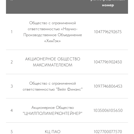
номер
Общество с ограниченной
ответственностью «Научно-
1
1047796292675
Производственное Объединение
«ХимТэк»
АКЦИОНЕРНОЕ ОБЩЕСТВО
2
1047796902450
МАКСИМАТЕЛЕКОМ
Общество с ограниченной
3
1097746806453
ответственностью "Вейл Финанс"
Акционерное Общество
4
1035006105650
"ЦНИЛПОЛИМЕРКОНТЕЙНЕР"
5
КЦ ПАО
1027700077570