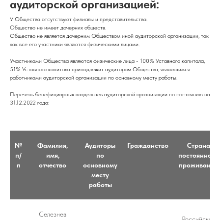
аудиторской организацией:
У Общества отсутствуют филиалы и представительства.
Общество не имеет дочерних обществ.
Общество не является дочерним Обществом иной аудиторской организации, так
как все его участники являются физическими лицами.
Участниками Общества являются физические лица - 100% Уставного капитала,
51% Уставного капитала принадлежит аудиторам Общества, являющимся
работниками аудиторской организации по основному месту работы.
Перечень бенефициарных владельцев аудиторской организации по состоянию на
31.12.2022 года:
№
Фамилия,
Аудиторы
Гражданство
Страна
п/
имя,
по
постоянного
п
отчество
основному
проживания
месту
работы
Селезнев
Российская