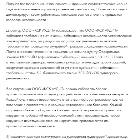
Получая подтверждения независимости и принимая соответствующие меры в
случае возникновения угрозы нарушения независимости, Общество наглядно
демонстрирует своим работникам, насколько важное значение придается
вопросам независимости.
Директор ООО «КСК АУДИТ» подтверждает, что ООО «КСК АУДИТ»
соблюдает требования в отношении соблюдения независимости, установленные
законодательством, регулирующим аудиторскую деятельность, включая
требования по проведению внутренней проверки соблюдения независимости.
После внесения изменений в нормативные акты по аудиту Федеральным
законом №359-ФЗ (официальной публикации), начиная с 30.09.2021 года
аттестованные аудиторы, являющиеся руководителями аудиторских заданий,
оформляют ежегодно заявления об отсутствии судимости и соблюдении
требований статьи 5.2. Федерального закона 307-ФЗ «Об аудиторской
деятельности».
Все сотрудники ООО «КСК АУДИТ» должны соблюдать Кодекс
профессиональной этики аудиторов и действовать в общественных интересах.
Каждый аудит несет персональную ответственность за профессиональное
поведение в соответствии с нормами, установленными Кодексом. Каждый
сотрудник обязан сообщать о любых действиях, которые могут привести к
нарушению требований профессиональной этики, предупреждать любые
нарушения действующих законов, нормативно-правовых актов или
профессиональных стандартов.
б) описание системы вознаграждения руководства аудиторской организации,