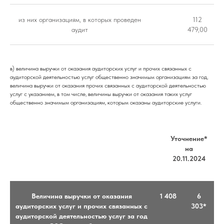
из них организациям, в которых проведен
112
аудит
479,00
в) величина выручки от оказания аудиторских услуг и прочих связанных с
аудиторской деятельностью услуг общественно значимым организациям за год,
величина выручки от оказания прочих связанных с аудиторской деятельностью
услуг с указанием, в том числе, величины выручки от оказания таких услуг
общественно значимым организациям, которым оказаны аудиторские услуги.
Уточнение*
на
20.11.2024
Величина выручки от оказания
1 408
6
аудиторских услуг и прочих связанных с
303*
аудиторской деятельностью услуг за год