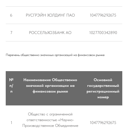
6
РУСГРЭЙН ХОЛДИНГ ПАО
1047796292675
7
РОССЕЛЬХОЗБАНК АО
1027700342890
+7 (495) 755-65-56
Перечень общественно значимых организаций на финансовом рынке
РАСКРЫТИЕ ИНФОРМАЦИИ
СООБЩЕНИЯ О ФАКТАХ ИЗМЕНЕНИЯ СВЕДЕНИЙ
№
Наименование Общественно
Основной
КОНТАКТЫ
п/
значимой организации на
государственный
Политика конфиденциальности
п
финансовом рынке
регистрационный
© 2026 КСК АУДИТ
номер
Общество с ограниченной
ответственностью «Научно-
1
1047796292675
Производственное Объединение