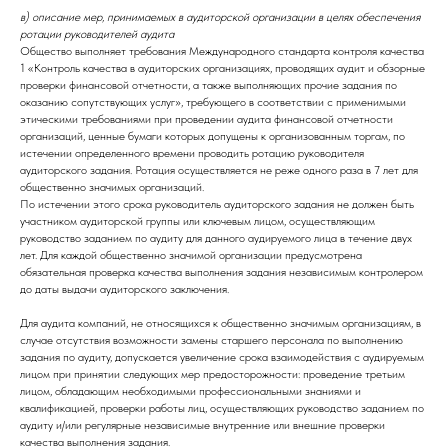
в) описание мер, принимаемых в аудиторской организации в целях обеспечения
ротации руководителей аудита
Общество выполняет требования Международного стандарта контроля качества
1 «Контроль качества в аудиторских организациях, проводящих аудит и обзорные
проверки финансовой отчетности, а также выполняющих прочие задания по
оказанию сопутствующих услуг», требующего в соответствии с применимыми
этическими требованиями при проведении аудита финансовой отчетности
организаций, ценные бумаги которых допущены к организованным торгам, по
истечении определенного времени проводить ротацию руководителя
аудиторского задания. Ротация осуществляется не реже одного раза в 7 лет для
общественно значимых организаций.
По истечении этого срока руководитель аудиторского задания не должен быть
участником аудиторской группы или ключевым лицом, осуществляющим
руководство заданием по аудиту для данного аудируемого лица в течение двух
лет. Для каждой общественно значимой организации предусмотрена
обязательная проверка качества выполнения задания независимым контролером
до даты выдачи аудиторского заключения.
Для аудита компаний, не относящихся к общественно значимым организациям, в
случае отсутствия возможности замены старшего персонала по выполнению
задания по аудиту, допускается увеличение срока взаимодействия с аудируемым
лицом при принятии следующих мер предосторожности: проведение третьим
лицом, обладающим необходимыми профессиональными знаниями и
квалификацией, проверки работы лиц, осуществляющих руководство заданием по
аудиту и/или регулярные независимые внутренние или внешние проверки
качества выполнения задания.