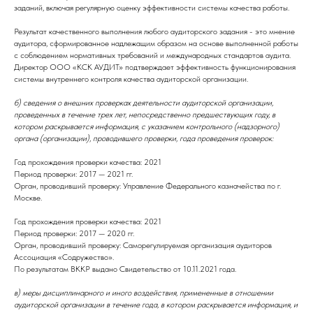
заданий, включая регулярную оценку эффективности системы качества работы.
Результат качественного выполнения любого аудиторского задания - это мнение
аудитора, сформированное надлежащим образом на основе выполненной работы
с соблюдением нормативных требований и международных стандартов аудита.
Директор ООО «КСК АУДИТ» подтверждает эффективность функционирования
системы внутреннего контроля качества аудиторской организации.
б) сведения о внешних проверках деятельности аудиторской организации,
проведенных в течение трех лет, непосредственно предшествующих году, в
котором раскрывается информация, с указанием контрольного (надзорного)
органа (организации), проводившего проверки, года проведения проверок:
Год прохождения проверки качества: 2021
Период проверки: 2017 — 2021 гг.
Орган, проводивший проверку: Управление Федерального казначейства по г.
Москве.
Год прохождения проверки качества: 2021
Период проверки: 2017 — 2020 гг.
Орган, проводивший проверку: Саморегулируемая организация аудиторов
Ассоциация «Содружество».
По результатам ВККР выдано Свидетельство от 10.11.2021 года.
в) меры дисциплинарного и иного воздействия, примененные в отношении
аудиторской организации в течение года, в котором раскрывается информация, и