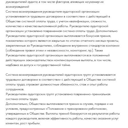
руководителей аудита, в том числе факторов, влияющих на размер их
вознаграждений
Система вознаграждения руководителя аудиторской организации
устанавливается трудовыми договорами в соответствии с действующей в
Обществе системой оплаты труда, с учетом квалификации, сложности,
количества и качества выполняемой работы. Руководителю аудиторской
организации установлена повременная система оплаты труда. Дополнительно
Руководителю аудиторской организации выплачивается бонусная премия,
показателем которого являются закрытые по итогам отчетного месяца проекты,
закрепленные за Руководителем, соблюдение внутренних стандартов компании
(соблюдение правил этики и независимости, мониторинг, пр.). Также
Руководителю аудиторской организации выплачиваются все положенный
действующим законодательством компенсационные выплаты, в том числе,
надбавка за допуск к государственной тайне.
Система вознаграждения руководителей аудиторских групп устанавливается
трудовыми договорами в соответствии с действующей в Обществе системой
оплаты труда, отражает должностные обязанности, стаж и опыт работы
сотрудников.
Руководителям аудиторских групп установлена повременно-премиальная
система оплаты труда.
Дополнительно, Обществом выплачиваются премии в случаях, порядке и на
условиях, предусмотренных «Положение о премировании работников»,
утвержденным в Обществе. Выплаты премий базируются на результатах работы
каждого руководителя, включая эффективность работы, качество оказания услуг
клиентам, рост прибыли.