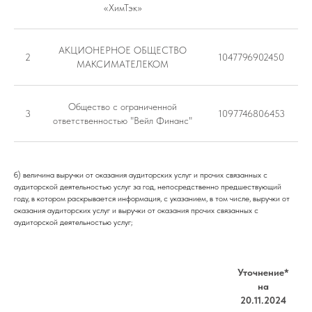
«ХимТэк»
АКЦИОНЕРНОЕ ОБЩЕСТВО
2
1047796902450
МАКСИМАТЕЛЕКОМ
Общество с ограниченной
3
1097746806453
ответственностью "Вейл Финанс"
б) величина выручки от оказания аудиторских услуг и прочих связанных с
аудиторской деятельностью услуг за год, непосредственно предшествующий
году, в котором раскрывается информация, с указанием, в том числе, выручки от
оказания аудиторских услуг и выручки от оказания прочих связанных с
аудиторской деятельностью услуг;
Уточнение*
на
20.11.2024