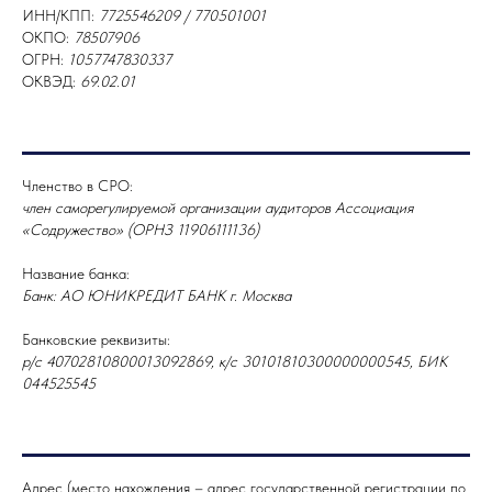
ИНН/КПП:
7725546209 / 770501001
ОКПО:
78507906
ОГРН:
1057747830337
ОКВЭД:
69.02.01
Членство в СРО:
член саморегулируемой организации аудиторов Ассоциация
«Содружество» (ОРНЗ 11906111136)
Название банка:
Банк: АО ЮНИКРЕДИТ БАНК г. Москва
Банковские реквизиты:
р/с 40702810800013092869, к/с 30101810300000000545, БИК
044525545
Адрес (место нахождения – адрес государственной регистрации по