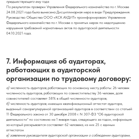
предшествующего ему года.
По результатам проверки Управления Федерального казначейства по г. Москве
24.08.2021 года была вынесена Дисциплинарная мера в виде Предупреждения.
Руководство Общества ООО «КСК АУДИТ» проинформировало Управление
Федерального казначейства по г. Москве о принятых мерах по недопущению
нарушения требований нормативных актов по аудиторской деятельности
04.10.2021 года.
7.
Информация об аудиторах,
работающих в аудиторской
организации по трудовому договору:
а) численность аудиторов,
работающих по основному месту работы: 26 человек
численность аудиторов, работающих по совместительству 36 человек, доля
совместителей составляет 58% в общей численности аудиторов;
б) численность аудиторов,
имеющих квалификационный аттестат аудитора,
выданный саморегулируемой организацией аудиторов в соответствии со статьей
11 Федерального закона от 30 декабря 2008 г. N 307-ФЗ "Об аудиторской
деятельности" по состоянию на 1 января года, следующего за годом, информация
за который раскрывается составляет 62 человека, из них 25 с единым
аттестатом
в) заявление руководителя аудиторской организации о соблюдении аудиторами,