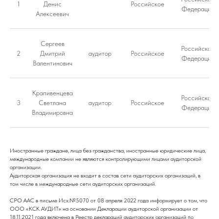
1
Денис
Российское
Федерация
Алексеевич
Сергеев
Российская
2
Дмитрий
аудитор
Российское
Федерация
Валентинович
Крапивенцева
Российская
3
Светлана
аудитор
Российское
Федерация
Владимировна
Иностранные граждане, лица без гражданства, иностранные юридические лица,
международные компании не являются контролирующими лицами аудиторской
организации.
Аудиторская организация не входит в состав сети аудиторских организаций, в
том числе в международные сети аудиторских организаций.
СРО ААС в письме Исх.№5070 от 08 апреля 2022 года информирует о том, что
ООО «КСК АУДИТ» на основании Декларации аудиторской организации от
18.11.2021 года включена в Реестр деклараций аудиторских организаций по