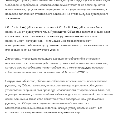
этики аудиторов, Правил независимости аудиторов и аудиторских организаций.
Соблюдение требований независимости осуществляется на этапе принятия
новых клиентов, продолжения сотрудничества с существующими клиентами, в
процессе выполнения аудиторского задания и на этапе выпуска аудиторского
заключения.
ООО «КСК АУДИТ» и все сотрудники ООО «КСК АУДИТ» должны быть
независимы от аудируемого лица. Руководство Общества выявляет и оценивает
обстоятельства и отношения, создающие угрозы его независимости и
независимости сотрудников, и с помощью мер предосторожности
предпринимает действия по устранению потенциальных угроз независимости
или сведению их до приемлемого уровня.
Директором утверждена процедура доведения требований в отношении
независимости до сведения работников аудиторской организации и иных лиц,
которые должны соблюдать такие требования, а также процедура проверки
соблюдения независимости работниками ООО «КСК АУДИТ».
Сотрудники Общества, обязанные соблюдать независимость, предоставляют
руководству Общества ежегодно письменные подтверждения соблюдения
установленных принципов и процедур независимости от организаций-Клиентов,
подтверждение отсутствия семейных и близких деловых отношений с указанными
организациями, а также свое обязательство о своевременном уведомлении
руководства Общества в случае возникновения обстоятельств и
взаимоотношений, вызывающих потенциальную угрозу независимости для
возможности своевременного принятия надлежащих мер.